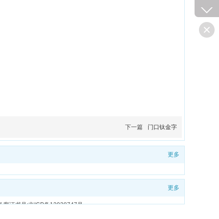
下一篇
门口钛金字
更多
更多
备案证书号:京ICP备12038747号