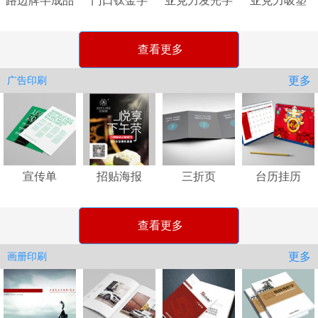
路边牌半成品
门口钛金字
亚克力发光字
亚克力吸塑
查看更多
更多
广告印刷
宣传单
招贴海报
三折页
台历挂历
查看更多
更多
画册印刷