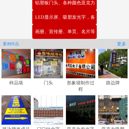
铝塑板门头、各种颜色亚克力
作安装
LED显示屏、吸塑发光字，各
制作安装
画册、宣传册、单页、名片等
种电子屏
更多
案例作品
高端设计印刷
样品墙
门头
形象墙制作过
路边牌
程